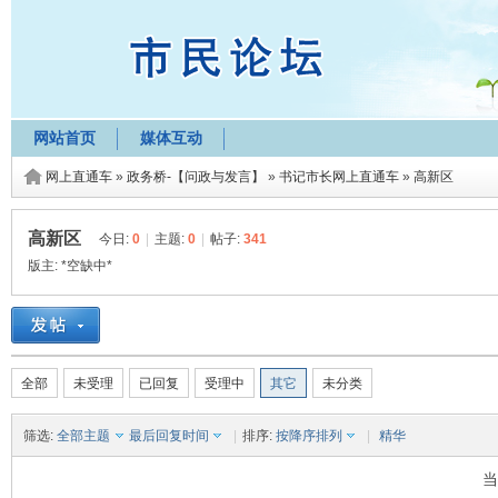
网站首页
媒体互动
网上直通车
»
政务桥-【问政与发言】
»
书记市长网上直通车
»
高新区
高新区
今日:
0
|
主题:
0
|
帖子:
341
版主:
*空缺中*
全部
未受理
已回复
受理中
其它
未分类
筛选:
全部主题
最后回复时间
|
排序:
按降序排列
|
精华
当