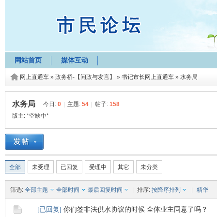
网站首页
媒体互动
网上直通车
»
政务桥-【问政与发言】
»
书记市长网上直通车
»
水务局
水务局
今日:
0
|
主题:
54
|
帖子:
158
版主:
*空缺中*
全部
未受理
已回复
受理中
其它
未分类
筛选:
全部主题
全部时间
最后回复时间
|
排序:
按降序排列
|
精华
[
已回复
]
你们签非法供水协议的时候 全体业主同意了吗？