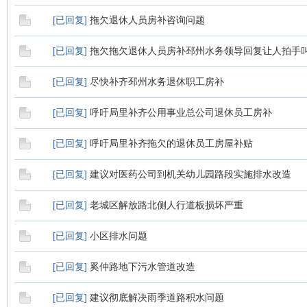
[
已回复
]
拖欠退休人员房补咨询问题
[
已回复
]
拖欠拖欠退休人员房补邳州水务领导回复让人拍手
[
已回复
]
尽快补齐邳州水务退休职工房补
[
已回复
]
呼吁局里补齐公用事业总公司退休员工房补
[
已回复
]
呼吁局里补齐拖欠的退休员工房屋补贴
[
已回复
]
建议对医药公司到机关幼儿园路段实施排水改造
[
已回复
]
老城区解放路北侧人行道板损坏严重
[
已回复
]
小区排水问题
[
已回复
]
奚仲路地下污水管道改造
[
已回复
]
建议彻底解决雨季道路积水问题