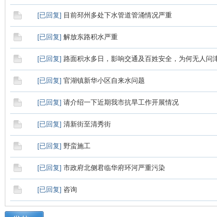
[
已回复
]
目前邳州多处下水管道管涌情况严重
[
已回复
]
解放东路积水严重
[
已回复
]
路面积水多日，影响交通及百姓安全，为何无人问
[
已回复
]
官湖镇新华小区自来水问题
[
已回复
]
请介绍一下近期我市抗旱工作开展情况
[
已回复
]
清新街至清秀街
[
已回复
]
野蛮施工
[
已回复
]
市政府北侧君临华府环河严重污染
[
已回复
]
咨询