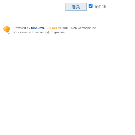
记住我
登录
Powered by
Discuz!NT
3.6.601
© 2001-2026
Comsenz Inc
.
Processed in 0 second(s) , 5 queries.