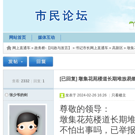
网站首页
媒体互动
网上直通车
»
政务桥-【问政与发言】
»
书记市长网上直通车
»
高新区
»
墩集
[已回复]
墩集花苑楼道长期堆放易
查看:
2332
|
回复:
1
张少爷的剑
发表于
2024-02-26 16:26
|
只看楼主
尊敬的领导：
墩集花苑楼道长期
不怕出事吗，已举