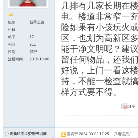
几排有几家长期在
电。楼道非常窄一
组别
新手上路
险如果有小孩玩火
生日
区，也划为高新区
帖子
17
积分
211
能干净文明呢？建
性别
保密
留任何物品，还我
注册时间
2019-10-08
好说，上门一看这
持，不能一检查就
样方式要不得。
分享
高新区党工委副书记陈
发表于
2024-03-02 17:25
|
只看该用户