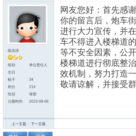
网友您好：首先感
你的留言后，炮车
进行大力宣传，并
车不得进入楼梯道
等不安全因素，公
陈兆球
楼梯道进行彻底整
组别
单位责任人
效机制，努力打造
生日
帖子
34
敬请谅解，并接受
积分
214
性别
保密
注册时间
2023-08-08
上一主题
|
下一主题