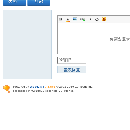
你需要登
发表回复
Powered by
Discuz!NT
3.6.601
© 2001-2026
Comsenz Inc
.
Processed in 0.015627 second(s) , 3 queries.