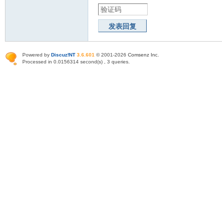
发表回复
Powered by
Discuz!NT
3.6.601
© 2001-2026
Comsenz Inc
.
Processed in 0.0156314 second(s) , 3 queries.