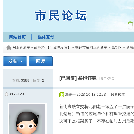
网站首页
媒体互动
网上直通车
»
政务桥-【问政与发言】
»
书记市长网上直通车
»
高新区
»
举报
[已回复]
举报违建
[复制链接]
查看:
3388
|
回复:
2
a123123
发表于
2023-10-18 22:53
|
只看楼主
新街高铁立交桥北侧老王家盖了一层院子
北边建）街道的控建单位和村里管控建
次可不是框架房了，不存在临时占用后