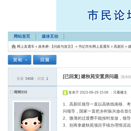
网站首页
媒体互动
网上直通车
»
政务桥-【问政与发言】
»
书记市长网上直通车
»
高新区
»
[已回复]
建秋苑安置房问题
[复制
查看:
5408
|
回复:
1
邳州315
发表于
2023-08-29 15:06
|
只看楼主
1、高新区领导一直以高铁线南移、
问领导，国家一直把乡村振兴放在首
2、微薄的过渡费不能按时发放，领导
3、别再拿建秋苑项目手续办理情况