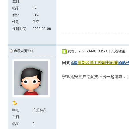
生日
帖子
34
积分
214
性别
保密
注册时间
2023-08-08
春暖花开666
发表于
2023-09-01 08:53
|
只看楼主
回复
4楼
高新区党工委副书记陈
的帖
宁旭苑安置户过渡费上房一起结算，
组别
注册会员
生日
帖子
9