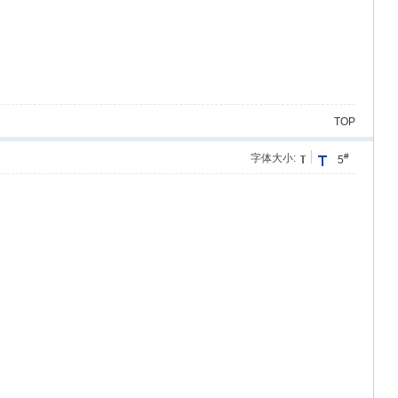
TOP
#
字体大小:
5