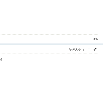
TOP
#
字体大小:
4
解！