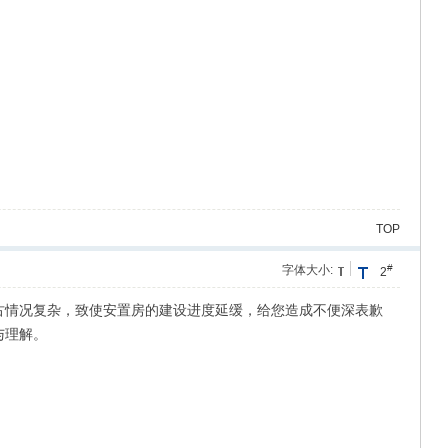
TOP
#
字体大小:
2
古情况复杂，致使安置房的建设进度延缓，给您造成不便深表歉
与理解。