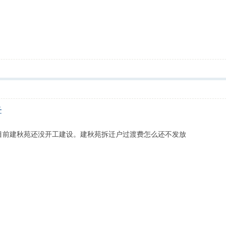
子
目前建秋苑还没开工建设。建秋苑拆迁户过渡费怎么还不发放