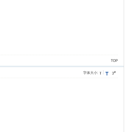
TOP
#
字体大小:
3