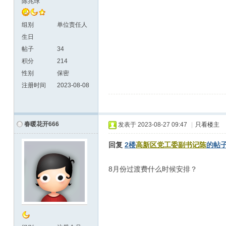
陈兆球
组别
单位责任人
生日
帖子
34
积分
214
性别
保密
注册时间
2023-08-08
春暖花开666
发表于
2023-08-27 09:47
|
只看楼主
回复
2楼
高新区党工委副书记陈
的帖
8月份过渡费什么时候安排？