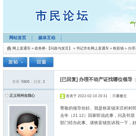
网站首页
媒体互动
网上直通车
»
政务桥-【问政与发言】
»
书记市长网上直通车
»
铁富镇
»
办理
[已回复]
办理不动产证找哪位领导
查看:
5905
|
回复:
2
正义邳州在我心
发表于
2022-02-10 20:31
|
只看楼主
尊敬的领导你好。我是铁富镇宋庄村村民
去年（21.12）回家听说此事，问及
部门经办此事。请铁富镇告诉我一下，