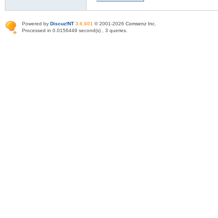
Powered by
Discuz!NT
3.6.601
© 2001-2026
Comsenz Inc
.
Processed in 0.0156449 second(s) , 3 queries.