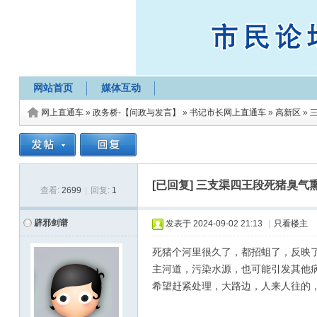
网站首页
媒体互动
网上直通车
»
政务桥-【问政与发言】
»
书记市长网上直通车
»
高新区
»
[已回复]
三支渠四王段死猪臭气
查看:
2699
|
回复:
1
辟邪剑谱
发表于
2024-09-02 21:13
|
只看楼主
死猪个河里很久了，都招蛆了，反映
主河道，污染水源，也可能引发其他
希望赶紧处理，大路边，人来人往的