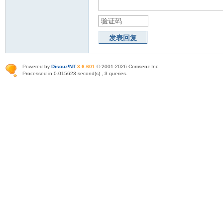
发表回复
Powered by
Discuz!NT
3.6.601
© 2001-2026
Comsenz Inc
.
Processed in 0.015623 second(s) , 3 queries.