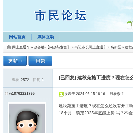
网站首页
媒体互动
网上直通车
»
政务桥-【问政与发言】
»
书记市长网上直通车
»
高新区
»
建秋
[已回复]
建秋苑施工进度？现在怎
查看:
2572
|
回复:
1
w18762221795
发表于
2024-06-15 18:16
|
只看楼主
建秋苑施工进度？现在怎么还没有开工啊
18个月，确定2025年底能上房 吗？不