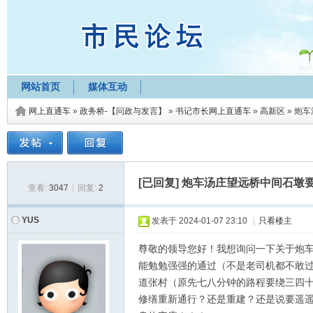
网站首页
媒体互动
网上直通车
»
政务桥-【问政与发言】
»
书记市长网上直通车
»
高新区
»
炮车
[已回复]
炮车汤庄望远桥中间石墩
查看:
3047
|
回复:
2
YUS
发表于
2024-01-07 23:10
|
只看楼主
尊敬的领导您好！我想询问一下关于炮车
能勉勉强强的通过（不是老司机都不敢
道张村（原先七八分钟的路程要绕三四
修缮重新通行？还是重建？还是说要遥