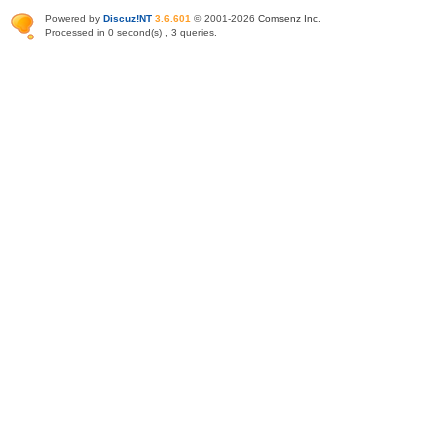
Powered by
Discuz!NT
3.6.601
© 2001-2026
Comsenz Inc
.
Processed in 0 second(s) , 3 queries.