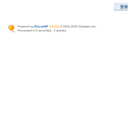
登录
Powered by
Discuz!NT
3.6.601
© 2001-2026
Comsenz Inc
.
Processed in 0 second(s) , 2 queries.